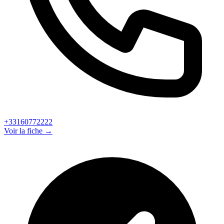
+33160772222
Voir la fiche →