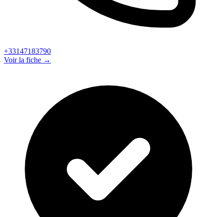
+33147183790
Voir la fiche →