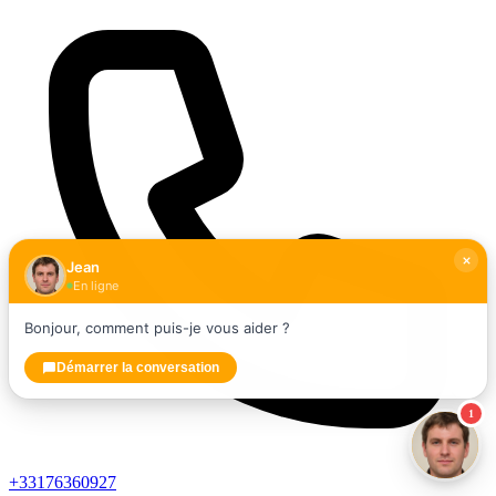
Jean
En ligne
Bonjour, comment puis-je vous aider ?
Démarrer la conversation
1
+33176360927