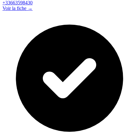
+33663598430
Voir la fiche →