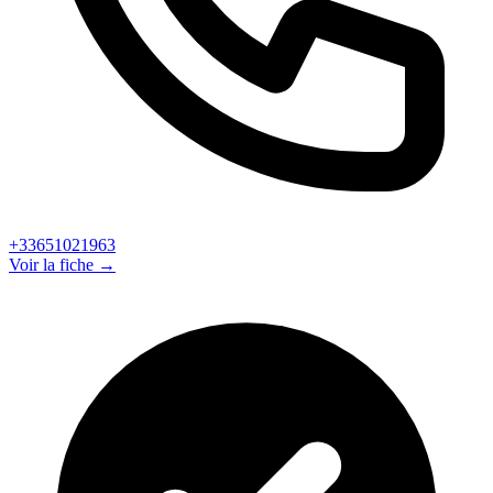
+33651021963
Voir la fiche →