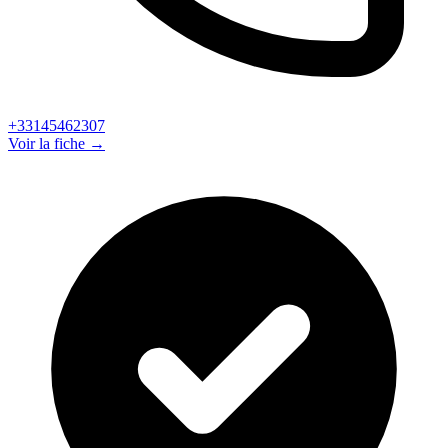
+33145462307
Voir la fiche →