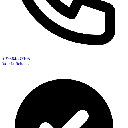
+33664837105
Voir la fiche →