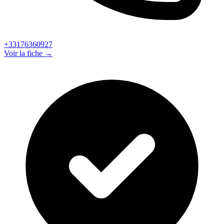
+33176360927
Voir la fiche →