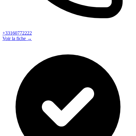
+33160772222
Voir la fiche →