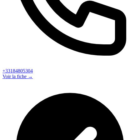
+33184805304
Voir la fiche →