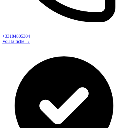
+33184805304
Voir la fiche →