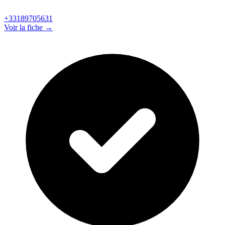
+33189705631
Voir la fiche →