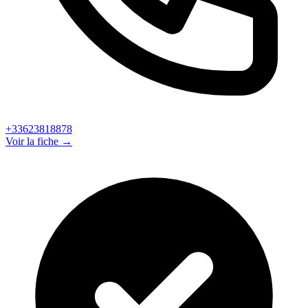
+33623818878
Voir la fiche →