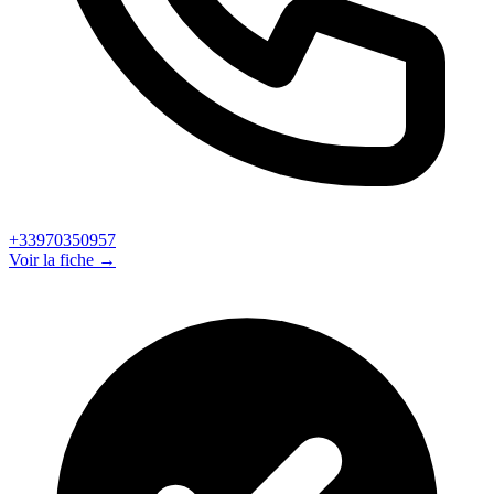
+33970350957
Voir la fiche →