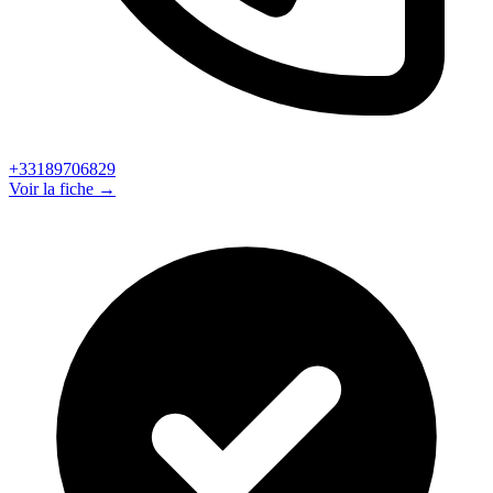
+33189706829
Voir la fiche →