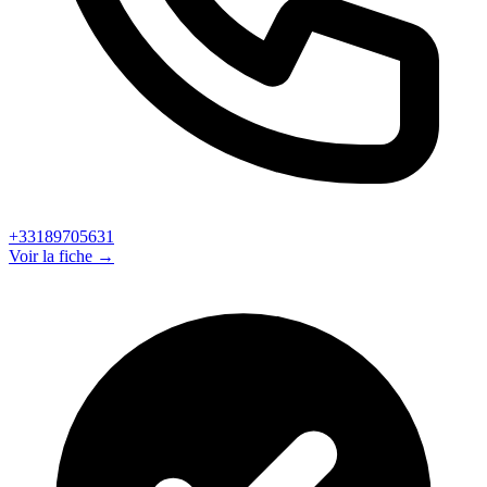
+33189705631
Voir la fiche →