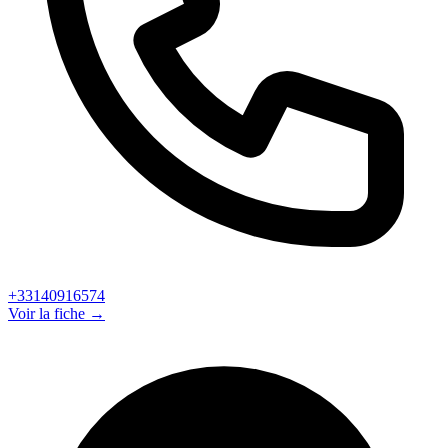
+33140916574
Voir la fiche →