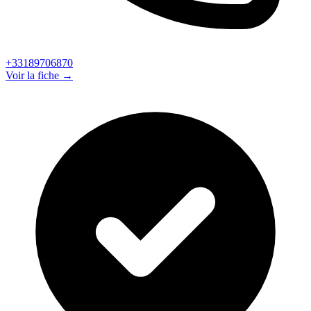
+33189706870
Voir la fiche →