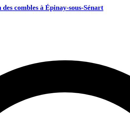
 des combles à Épinay-sous-Sénart