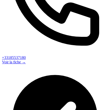
+33185537180
Voir la fiche →