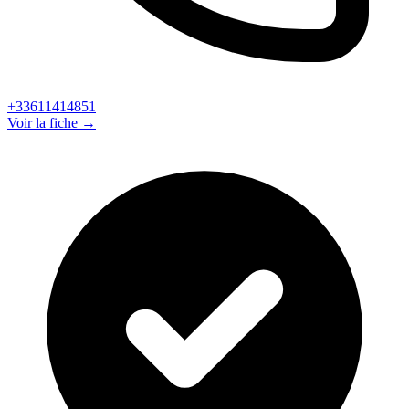
+33611414851
Voir la fiche →