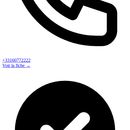
+33160772222
Voir la fiche →