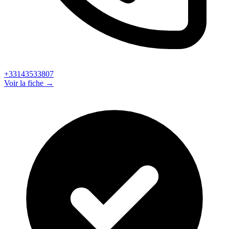
+33143533807
Voir la fiche →