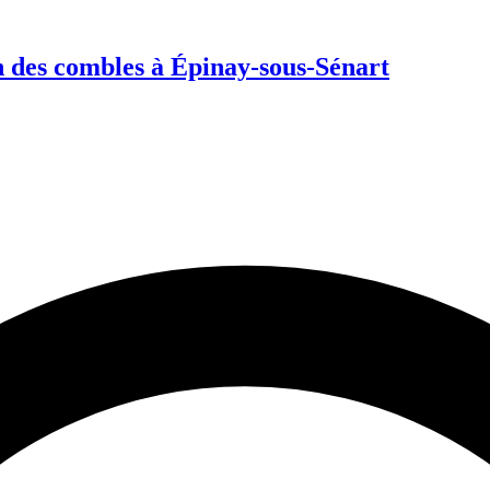
 des combles à Épinay-sous-Sénart