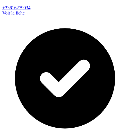
+33616279034
Voir la fiche →