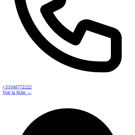
+33160772222
Voir la fiche →