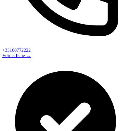
+33160772222
Voir la fiche →