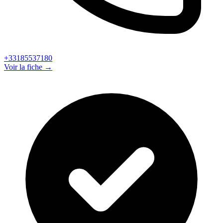
+33185537180
Voir la fiche →