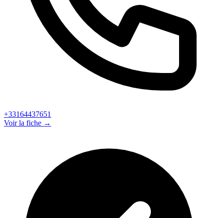
+33164437651
Voir la fiche →