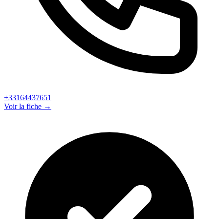
+33164437651
Voir la fiche →