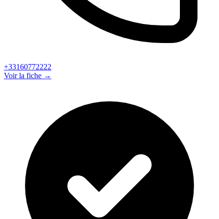
+33160772222
Voir la fiche →