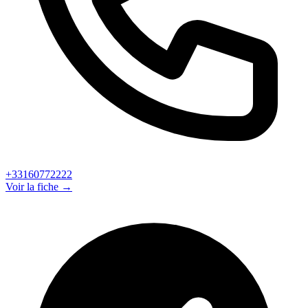
+33160772222
Voir la fiche →