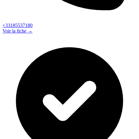
+33185537180
Voir la fiche →