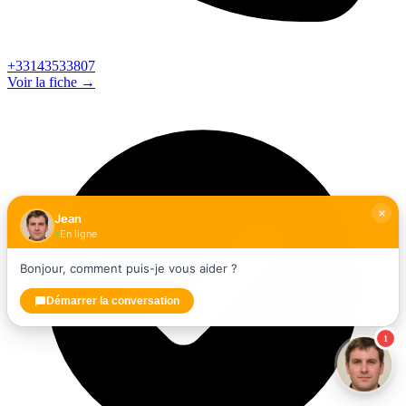
+33143533807
Voir la fiche →
Jean
En ligne
Bonjour, comment puis-je vous aider ?
Démarrer la conversation
1