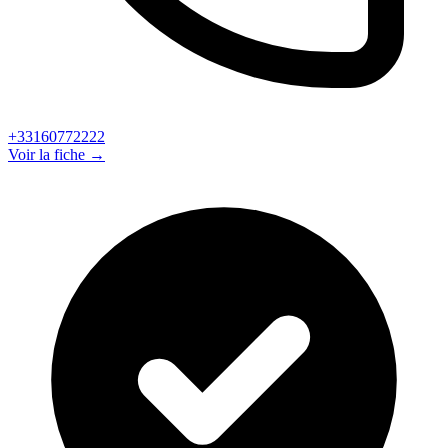
+33160772222
Voir la fiche →