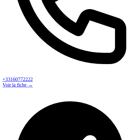
+33160772222
Voir la fiche →