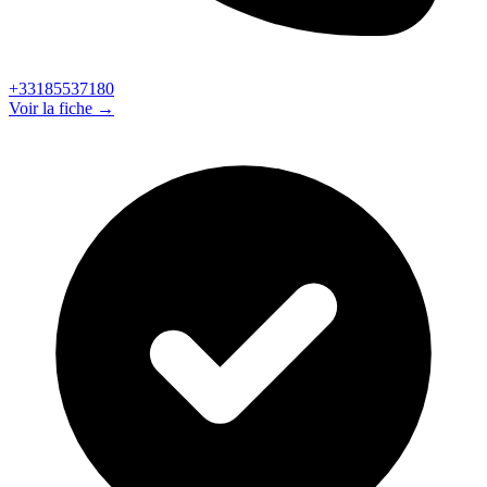
+33185537180
Voir la fiche →