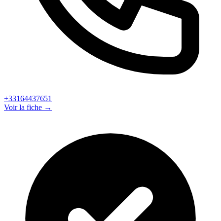
+33164437651
Voir la fiche →