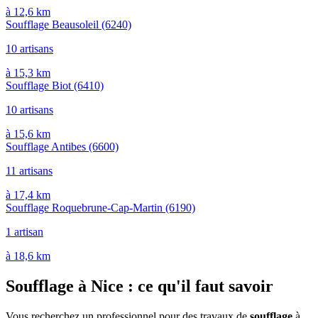
à 12,6 km
Soufflage Beausoleil
(6240)
10 artisans
à 15,3 km
Soufflage Biot
(6410)
10 artisans
à 15,6 km
Soufflage Antibes
(6600)
11 artisans
à 17,4 km
Soufflage Roquebrune-Cap-Martin
(6190)
1 artisan
à 18,6 km
Soufflage à Nice : ce qu'il faut savoir
Vous recherchez un professionnel pour des travaux de
soufflage
à