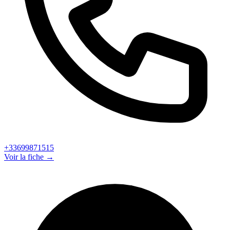
+33699871515
Voir la fiche →