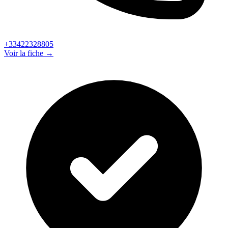
+33422328805
Voir la fiche →