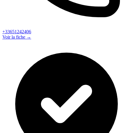
+33651242406
Voir la fiche →