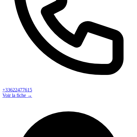
+33622477615
Voir la fiche →