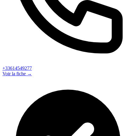
+33614549277
Voir la fiche →