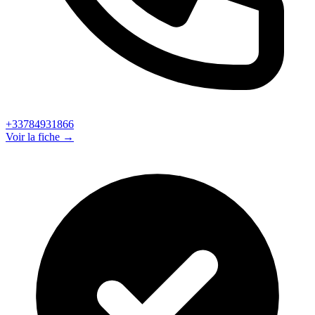
+33784931866
Voir la fiche →