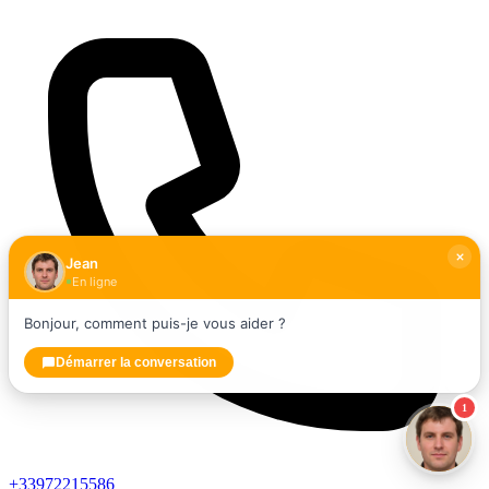
Jean
En ligne
Bonjour, comment puis-je vous aider ?
Démarrer la conversation
1
+33972215586