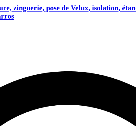
inguerie, pose de Velux, isolation, étanché
arros