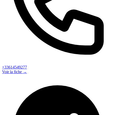
+33614549277
Voir la fiche →