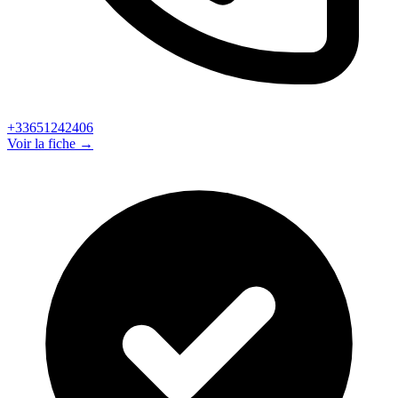
+33651242406
Voir la fiche →