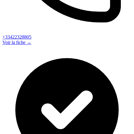
+33422328805
Voir la fiche →