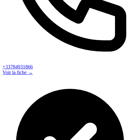
+33784931866
Voir la fiche →