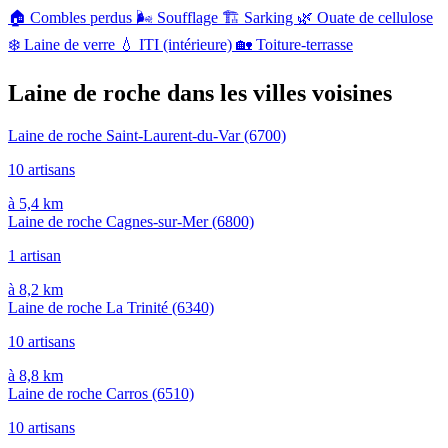
🏠
Combles perdus
🌬️
Soufflage
🏗️
Sarking
🌿
Ouate de cellulose
❄️
Laine de verre
💧
ITI (intérieure)
🏡
Toiture-terrasse
Laine de roche dans les villes voisines
Laine de roche Saint-Laurent-du-Var
(6700)
10 artisans
à 5,4 km
Laine de roche Cagnes-sur-Mer
(6800)
1 artisan
à 8,2 km
Laine de roche La Trinité
(6340)
10 artisans
à 8,8 km
Laine de roche Carros
(6510)
10 artisans