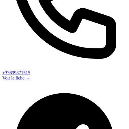
+33699871515
Voir la fiche →