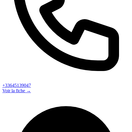
+33645139047
Voir la fiche →