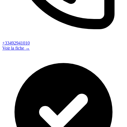
+33492941010
Voir la fiche →