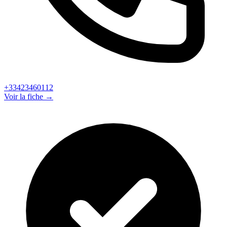
+33423460112
Voir la fiche →