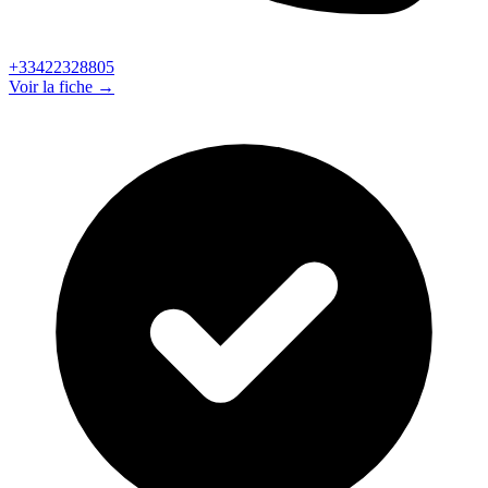
+33422328805
Voir la fiche →