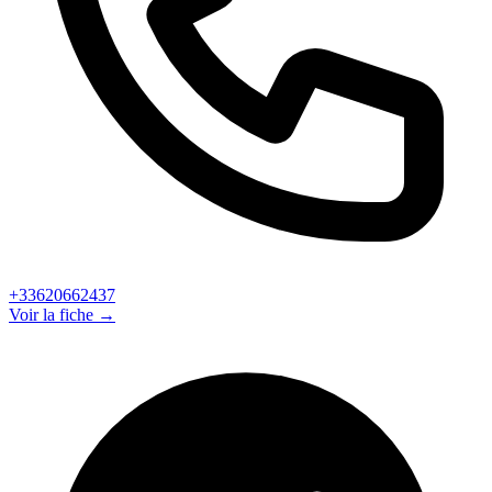
+33620662437
Voir la fiche →