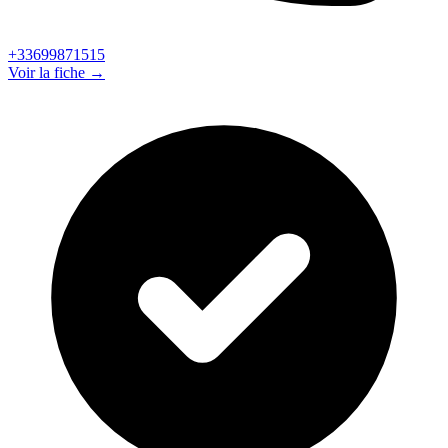
+33699871515
Voir la fiche →