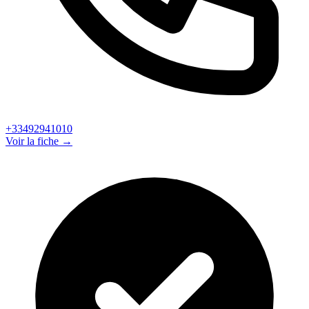
+33492941010
Voir la fiche →