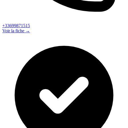
+33699871515
Voir la fiche →