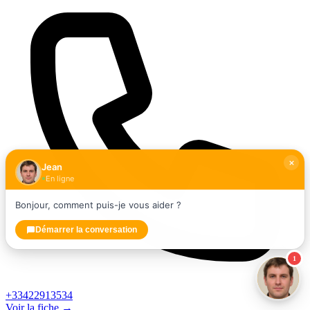
Jean
En ligne
Bonjour, comment puis-je vous aider ?
Démarrer la conversation
1
+33422913534
Voir la fiche →