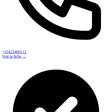
+33423460112
Voir la fiche →