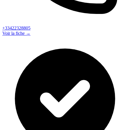
+33422328805
Voir la fiche →