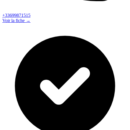
+33699871515
Voir la fiche →