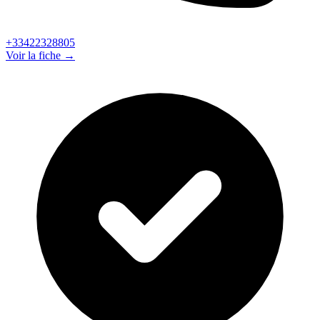
+33422328805
Voir la fiche →