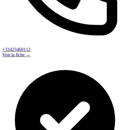
+33423460112
Voir la fiche →