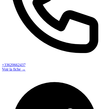
+33620662437
Voir la fiche →