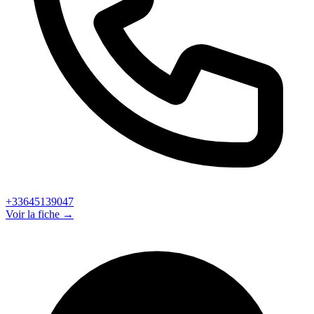
+33645139047
Voir la fiche →