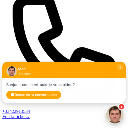
Jean
En ligne
Bonjour, comment puis-je vous aider ?
Démarrer la conversation
1
+33422913534
Voir la fiche →