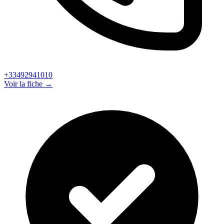
+33492941010
Voir la fiche →