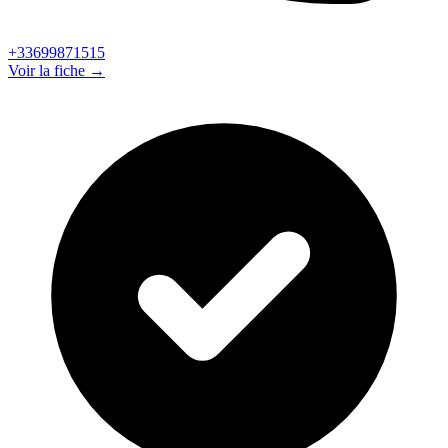
+33699871515
Voir la fiche →