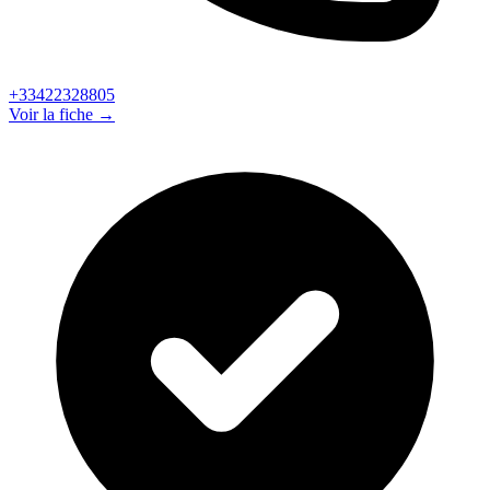
+33422328805
Voir la fiche →