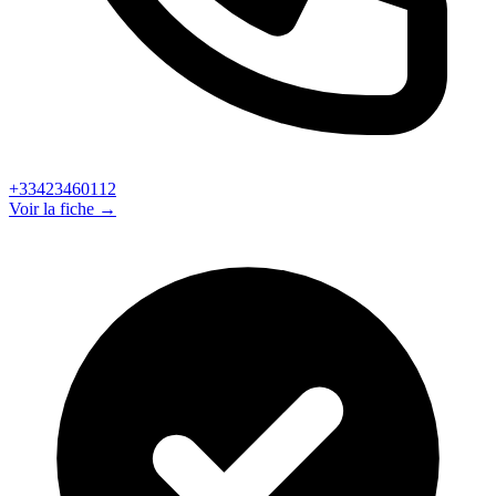
+33423460112
Voir la fiche →