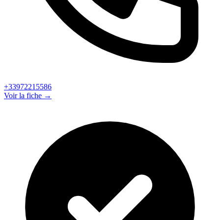
+33972215586
Voir la fiche →