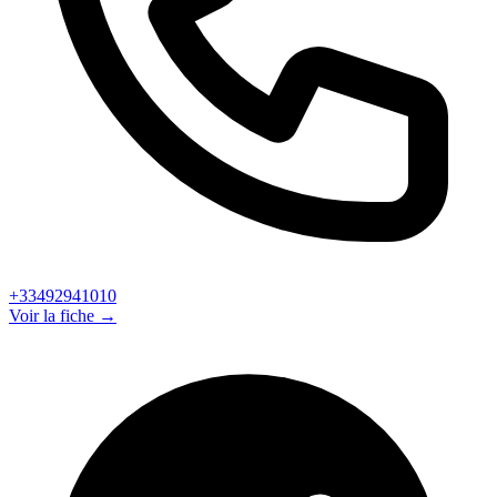
+33492941010
Voir la fiche →