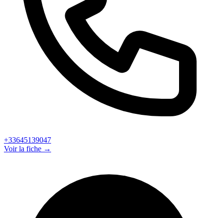
+33645139047
Voir la fiche →