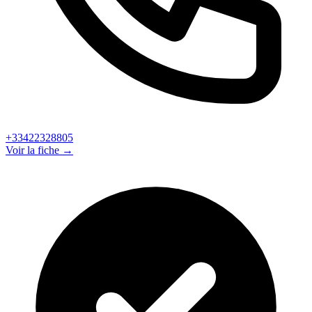
+33422328805
Voir la fiche →