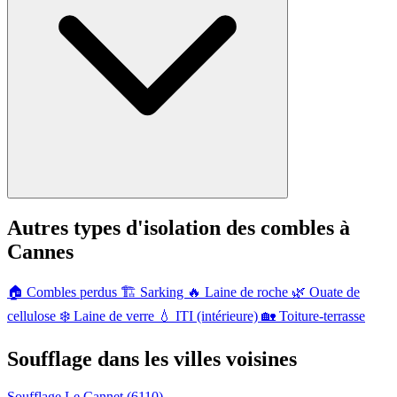
Autres types d'isolation des combles à
Cannes
🏠
Combles perdus
🏗️
Sarking
🔥
Laine de roche
🌿
Ouate de
cellulose
❄️
Laine de verre
💧
ITI (intérieure)
🏡
Toiture-terrasse
Soufflage dans les villes voisines
Soufflage Le Cannet
(6110)