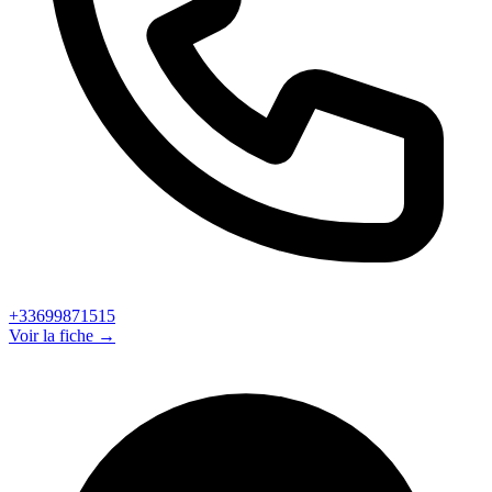
+33699871515
Voir la fiche →