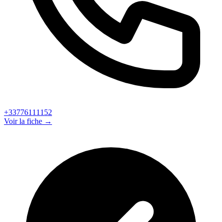
+33776111152
Voir la fiche →