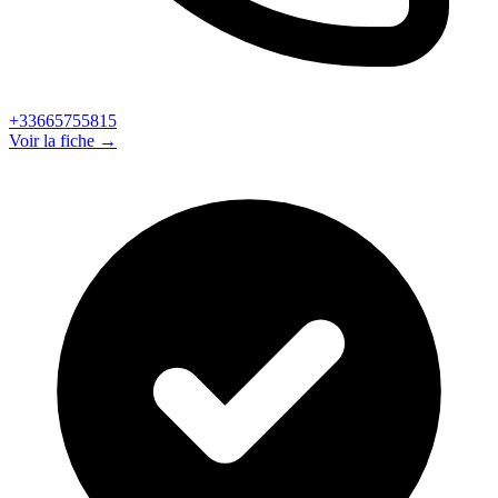
+33665755815
Voir la fiche →