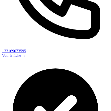
+33169073595
Voir la fiche →