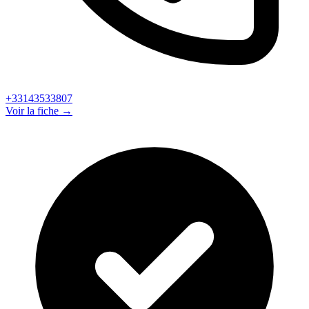
+33143533807
Voir la fiche →