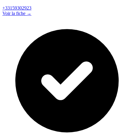
+33159302923
Voir la fiche →