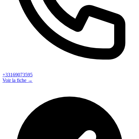
+33169073595
Voir la fiche →