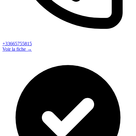
+33665755815
Voir la fiche →