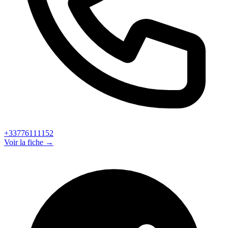
+33776111152
Voir la fiche →