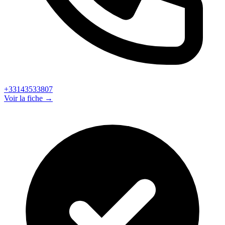
+33143533807
Voir la fiche →