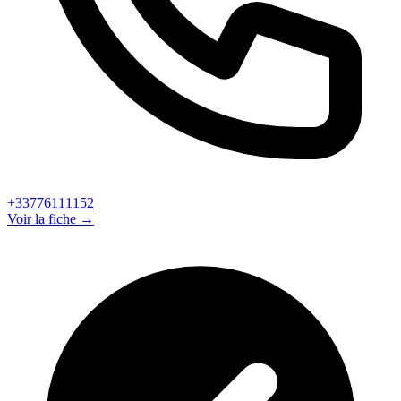
+33776111152
Voir la fiche →