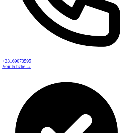
+33169073595
Voir la fiche →