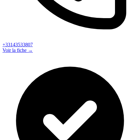
+33143533807
Voir la fiche →