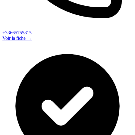
+33665755815
Voir la fiche →