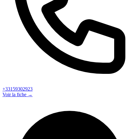
+33159302923
Voir la fiche →