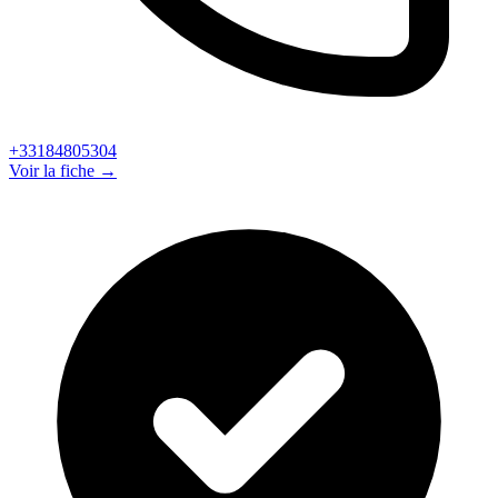
+33184805304
Voir la fiche →