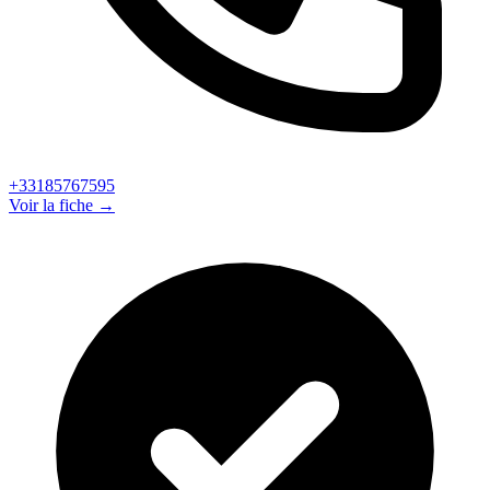
+33185767595
Voir la fiche →