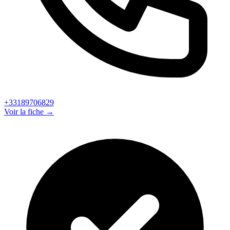
+33189706829
Voir la fiche →