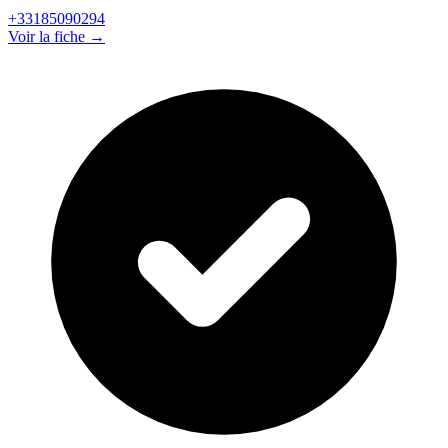
+33185090294
Voir la fiche →