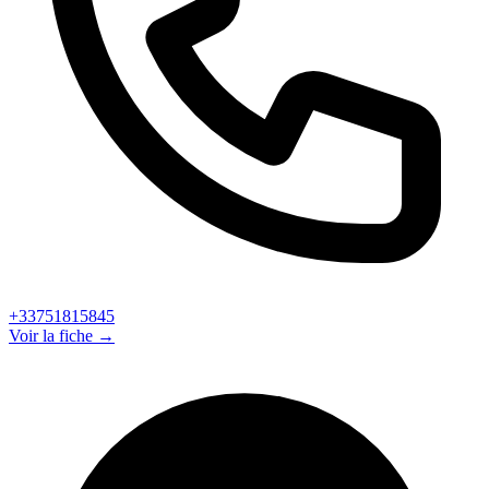
+33751815845
Voir la fiche →