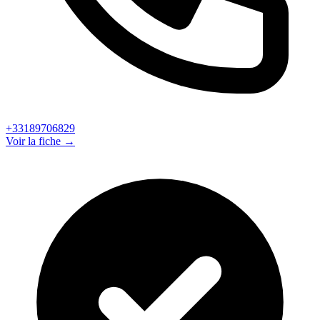
+33189706829
Voir la fiche →