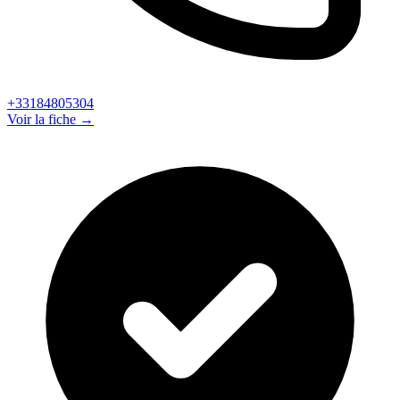
+33184805304
Voir la fiche →