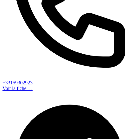
+33159302923
Voir la fiche →