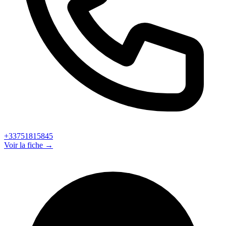
+33751815845
Voir la fiche →