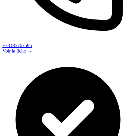
+33185767595
Voir la fiche →