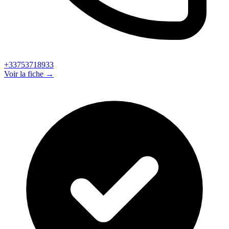
+33753718933
Voir la fiche →