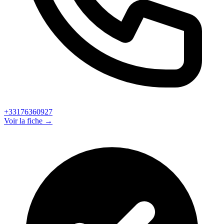
+33176360927
Voir la fiche →