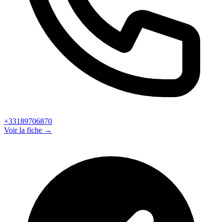
+33189706870
Voir la fiche →