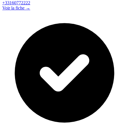
+33160772222
Voir la fiche →