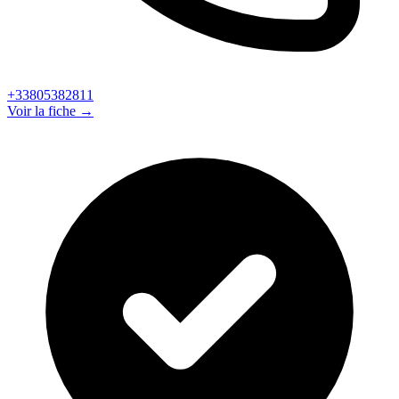
+33805382811
Voir la fiche →