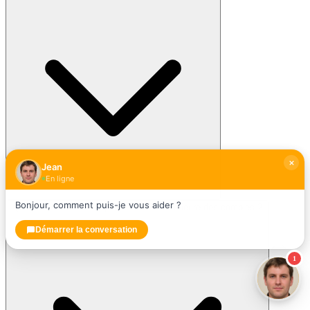
Jean
En ligne
Bonjour, comment puis-je vous aider ?
Quelles sont les aides pour l'isolation intérieure des combles ?
Démarrer la conversation
1