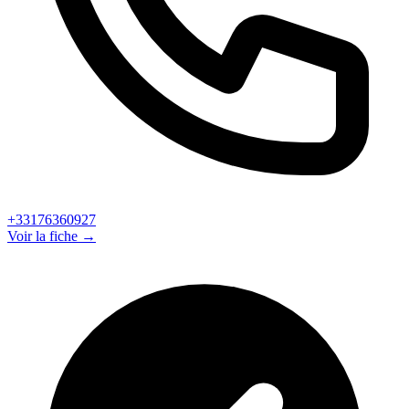
+33176360927
Voir la fiche →