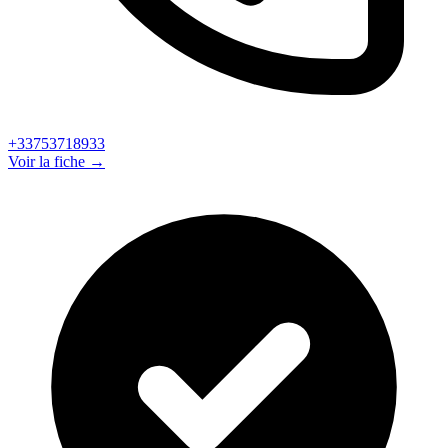
+33753718933
Voir la fiche →