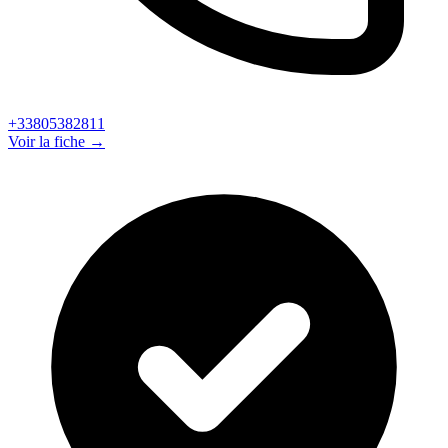
+33805382811
Voir la fiche →