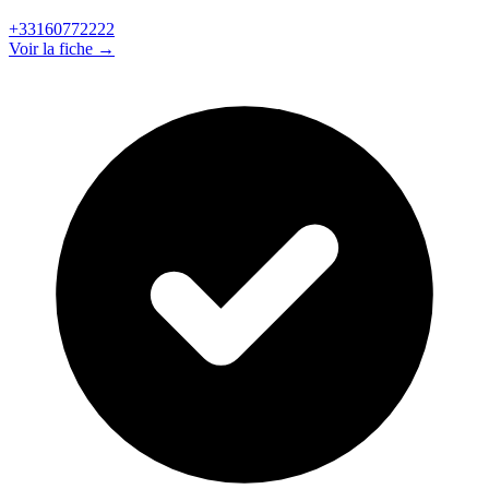
+33160772222
Voir la fiche →