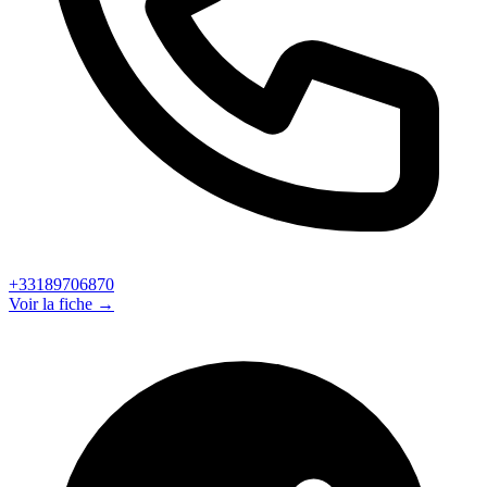
+33189706870
Voir la fiche →