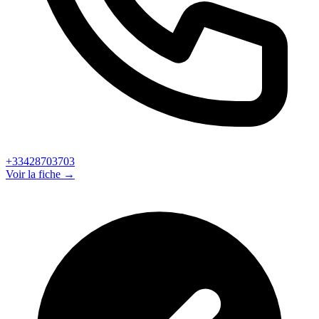
+33428703703
Voir la fiche →