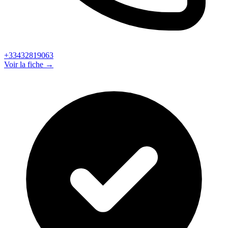
+33432819063
Voir la fiche →