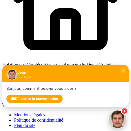
Isolation des Combles France — Annuaire & Devis Gratuit
Jean
L'annuaire de référence pour trouver les meilleurs spécialistes en
En ligne
isolation des combles partout en France. Devis gratuits, avis vérifiés.
Bonjour, comment puis-je vous aider ?
contact@artisans-isolation-combles.fr
Démarrer la conversation
© 2026 Isolation des Combles France — Annuaire & Devis Gratuit.
Tous droits réservés.
1
Mentions légales
Politique de confidentialité
Plan du site