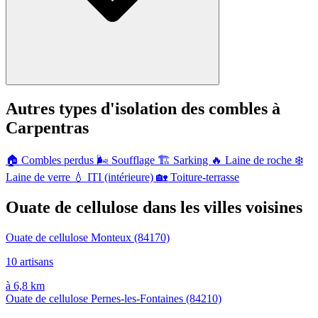
Autres types d'isolation des combles à
Carpentras
🏠
Combles perdus
🌬️
Soufflage
🏗️
Sarking
🔥
Laine de roche
❄️
Laine de verre
💧
ITI (intérieure)
🏡
Toiture-terrasse
Ouate de cellulose dans les villes voisines
Ouate de cellulose Monteux
(84170)
10 artisans
à 6,8 km
Ouate de cellulose Pernes-les-Fontaines
(84210)