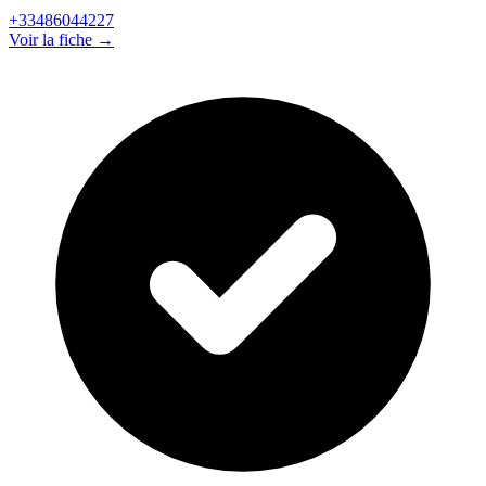
+33486044227
Voir la fiche →