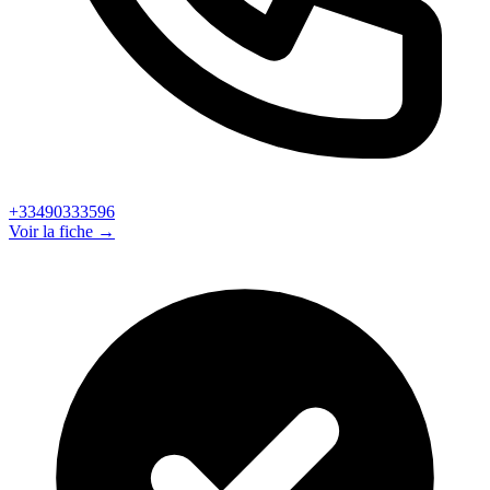
+33490333596
Voir la fiche →