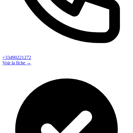
+33490221272
Voir la fiche →