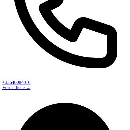
+33640084016
Voir la fiche →