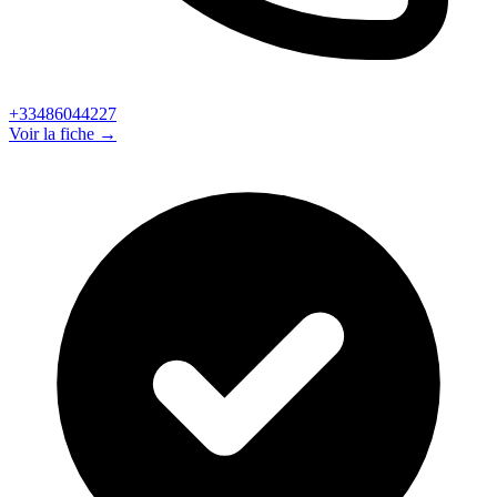
+33486044227
Voir la fiche →