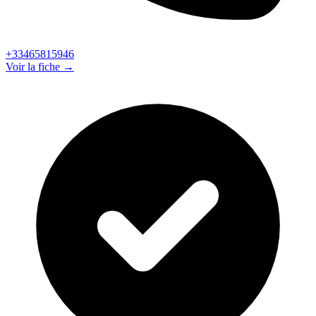
+33465815946
Voir la fiche →