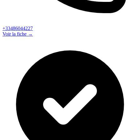
+33486044227
Voir la fiche →