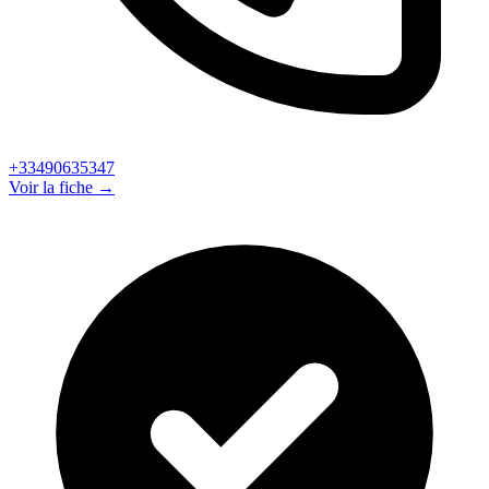
+33490635347
Voir la fiche →