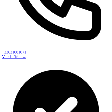
+33631081071
Voir la fiche →