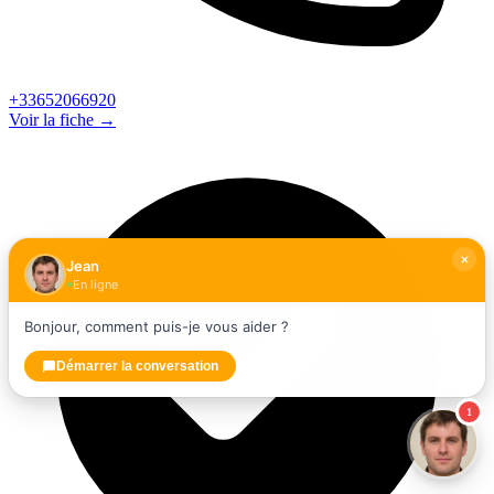
+33652066920
Voir la fiche →
Jean
En ligne
Bonjour, comment puis-je vous aider ?
Démarrer la conversation
1