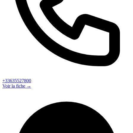
+33635527800
Voir la fiche →