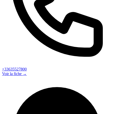
+33635527800
Voir la fiche →