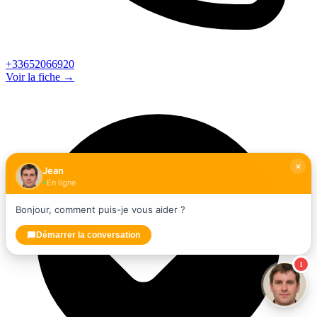
+33652066920
Voir la fiche →
Jean
En ligne
Bonjour, comment puis-je vous aider ?
Démarrer la conversation
1