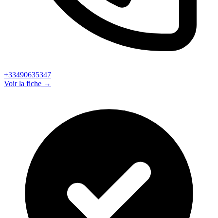
+33490635347
Voir la fiche →