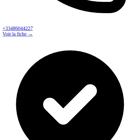
+33486044227
Voir la fiche →