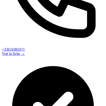
+33631081071
Voir la fiche →