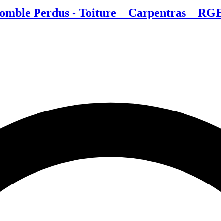
omble Perdus - Toiture _ Carpentras _ RGE