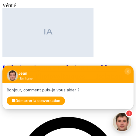
Vérifié
Isoltoit Avignon - Isolation Combles -
Jean
Panneaux Photovoltaïques — Isolation
En ligne
des combles à Le Pontet
Bonjour, comment puis-je vous aider ?
Entrepreneur spécialisé dans l'isolation
Démarrer la conversation
★★★★★
4,5
(168 avis)
1