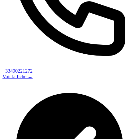
+33490221272
Voir la fiche →