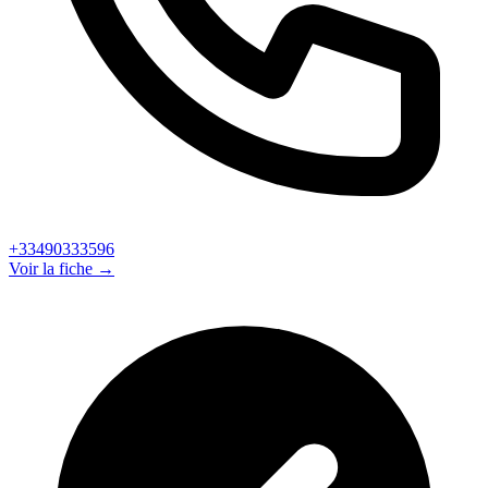
+33490333596
Voir la fiche →