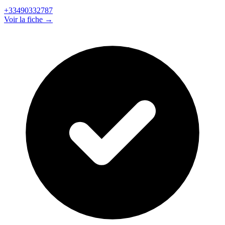
+33490332787
Voir la fiche →