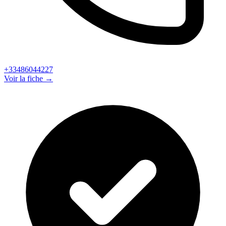
+33486044227
Voir la fiche →