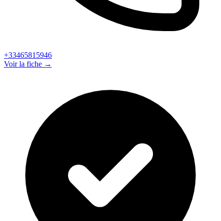
+33465815946
Voir la fiche →