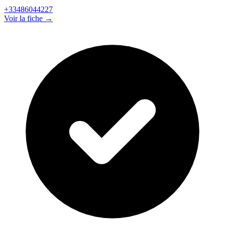
+33486044227
Voir la fiche →