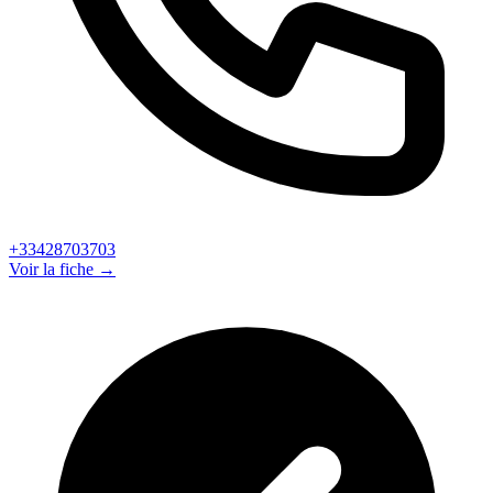
+33428703703
Voir la fiche →