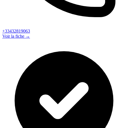
+33432819063
Voir la fiche →