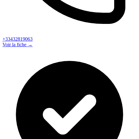
+33432819063
Voir la fiche →