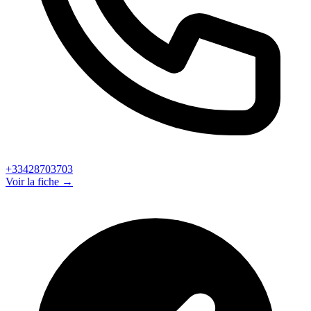
+33428703703
Voir la fiche →