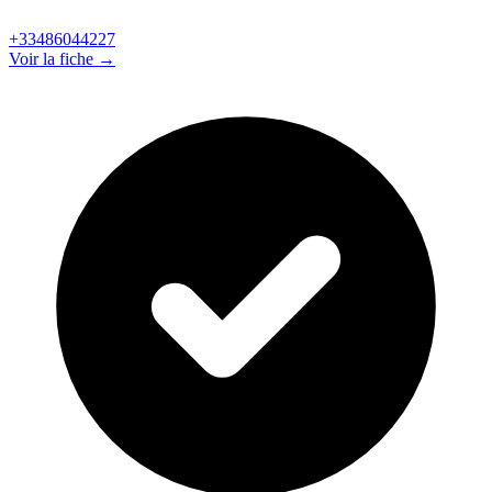
+33486044227
Voir la fiche →