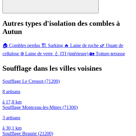
Autres types d'isolation des combles à
Autun
🏠
Combles perdus
🏗️
Sarking
🔥
Laine de roche
🌿
Ouate de
cellulose
❄️
Laine de verre
💧
ITI (intérieure)
🏡
Toiture-terrasse
Soufflage dans les villes voisines
Soufflage Le Creusot
(71200)
8 artisans
à 17,8 km
Soufflage Montceau-les-Mines
(71300)
3 artisans
à 30,1 km
Soufflage Beaune
(21200)