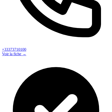
+33373710100
Voir la fiche →