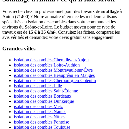
Vous recherchez un professionnel pour des travaux de
soufflage
à
Autun (71400) ? Notre annuaire référence les meilleurs artisans
spécialisés en isolation des combles dans votre commune et les
environs du Saône-et-Loire. Le budget moyen pour ce type de
travaux est de
15 € à 35 €/m²
. Consultez les fiches, comparez les
avis vérifiés et demandez votre devis gratuit sans engagement.
Grandes villes
isolation des combles Chemillé-en-Anjou
isolation des combles Loire-Authion
isolation des combles Montrevault-sur-Èvre
isolation des combles Beaupréau-en-Mauges
isolation des combles Cherbourg-en-Cotentin
isolation des combles Lille
isolation des combles Saint-Étienne
isolation des combles Bordeaux
isolation des combles Dunkerque
isolation des combles Metz
isolation des combles Nantes
isolation des combles Nîmes
isolation des combles Pontoise
isolation des combles Toulouse