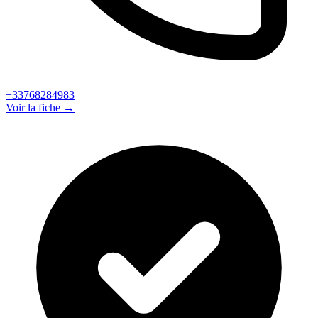
+33768284983
Voir la fiche →