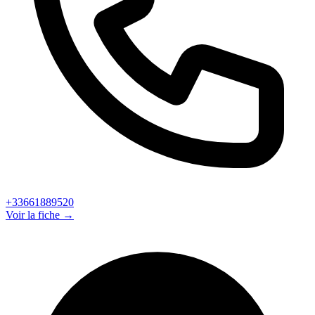
+33661889520
Voir la fiche →