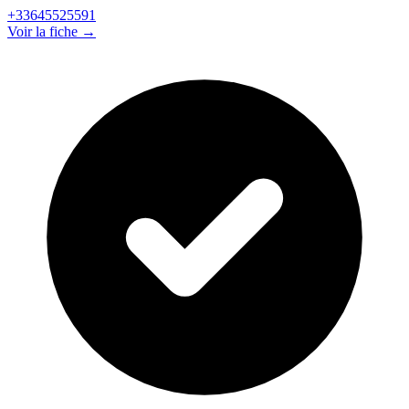
+33645525591
Voir la fiche →