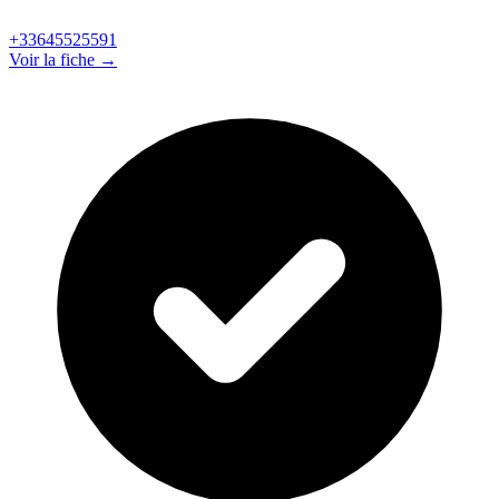
+33645525591
Voir la fiche →