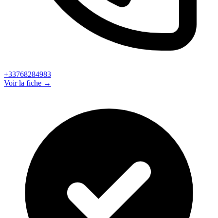
+33768284983
Voir la fiche →