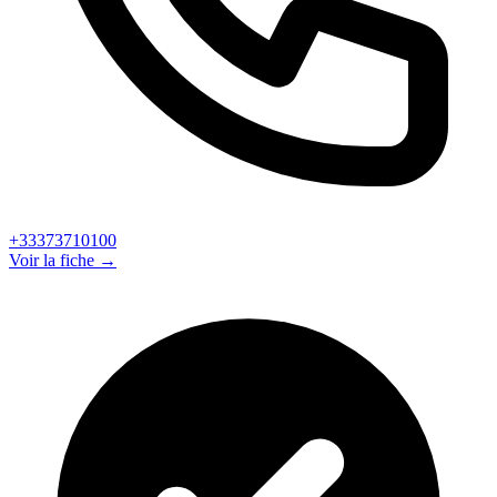
+33373710100
Voir la fiche →