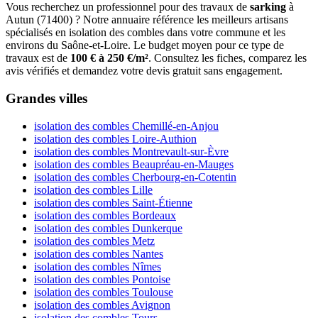
Vous recherchez un professionnel pour des travaux de
sarking
à
Autun (71400) ? Notre annuaire référence les meilleurs artisans
spécialisés en isolation des combles dans votre commune et les
environs du Saône-et-Loire. Le budget moyen pour ce type de
travaux est de
100 € à 250 €/m²
. Consultez les fiches, comparez les
avis vérifiés et demandez votre devis gratuit sans engagement.
Grandes villes
isolation des combles Chemillé-en-Anjou
isolation des combles Loire-Authion
isolation des combles Montrevault-sur-Èvre
isolation des combles Beaupréau-en-Mauges
isolation des combles Cherbourg-en-Cotentin
isolation des combles Lille
isolation des combles Saint-Étienne
isolation des combles Bordeaux
isolation des combles Dunkerque
isolation des combles Metz
isolation des combles Nantes
isolation des combles Nîmes
isolation des combles Pontoise
isolation des combles Toulouse
isolation des combles Avignon
isolation des combles Tours