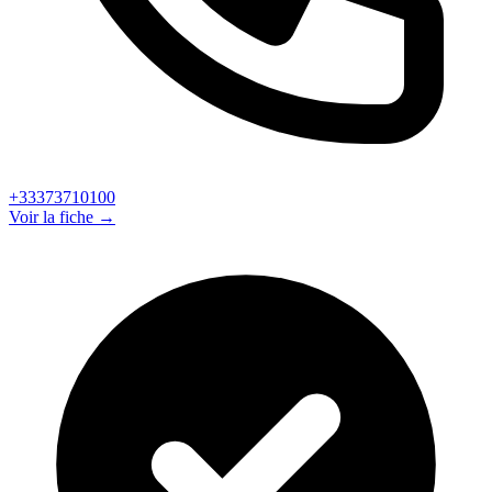
+33373710100
Voir la fiche →