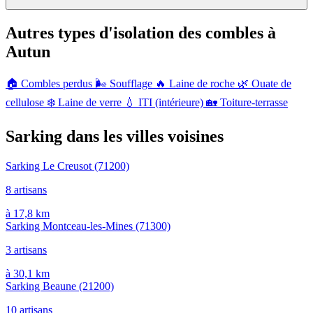
Autres types d'isolation des combles à
Autun
🏠
Combles perdus
🌬️
Soufflage
🔥
Laine de roche
🌿
Ouate de
cellulose
❄️
Laine de verre
💧
ITI (intérieure)
🏡
Toiture-terrasse
Sarking dans les villes voisines
Sarking Le Creusot
(71200)
8 artisans
à 17,8 km
Sarking Montceau-les-Mines
(71300)
3 artisans
à 30,1 km
Sarking Beaune
(21200)
10 artisans