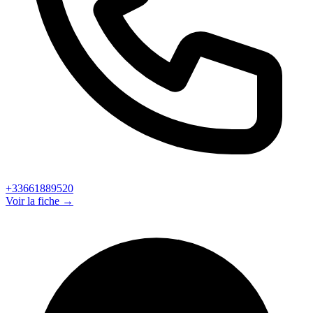
+33661889520
Voir la fiche →