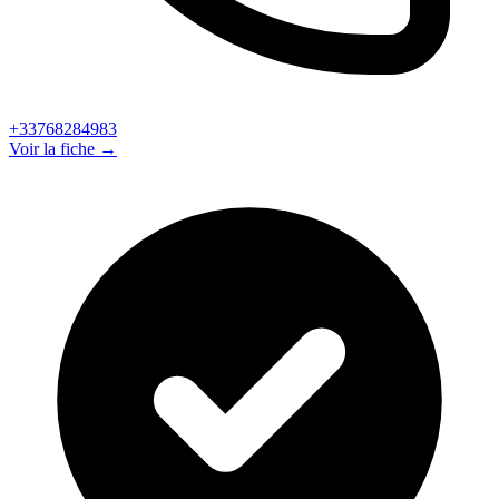
+33768284983
Voir la fiche →