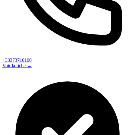
+33373710100
Voir la fiche →