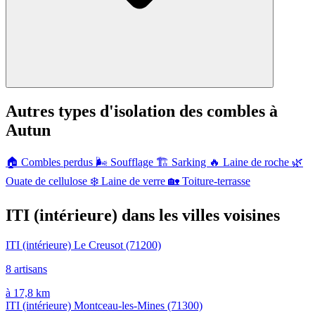
Autres types d'isolation des combles à
Autun
🏠
Combles perdus
🌬️
Soufflage
🏗️
Sarking
🔥
Laine de roche
🌿
Ouate de cellulose
❄️
Laine de verre
🏡
Toiture-terrasse
ITI (intérieure) dans les villes voisines
ITI (intérieure) Le Creusot
(71200)
8 artisans
à 17,8 km
ITI (intérieure) Montceau-les-Mines
(71300)