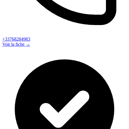
+33768284983
Voir la fiche →