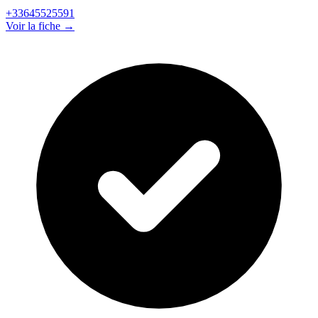
+33645525591
Voir la fiche →