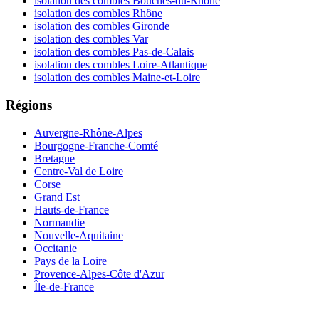
isolation des combles Bouches-du-Rhône
isolation des combles Rhône
isolation des combles Gironde
isolation des combles Var
isolation des combles Pas-de-Calais
isolation des combles Loire-Atlantique
isolation des combles Maine-et-Loire
Régions
Auvergne-Rhône-Alpes
Bourgogne-Franche-Comté
Bretagne
Centre-Val de Loire
Corse
Grand Est
Hauts-de-France
Normandie
Nouvelle-Aquitaine
Occitanie
Pays de la Loire
Provence-Alpes-Côte d'Azur
Île-de-France