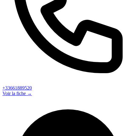
+33661889520
Voir la fiche →