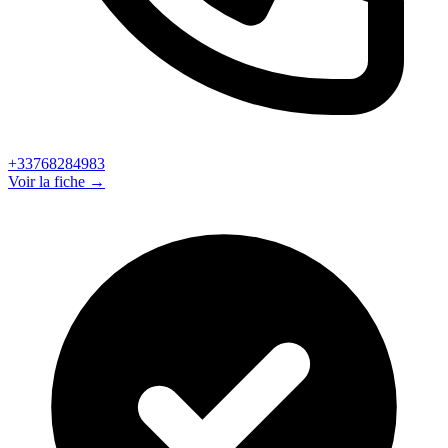
+33768284983
Voir la fiche →