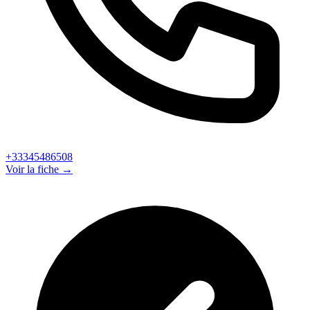
+33345486508
Voir la fiche →