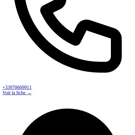
+33970669911
Voir la fiche →