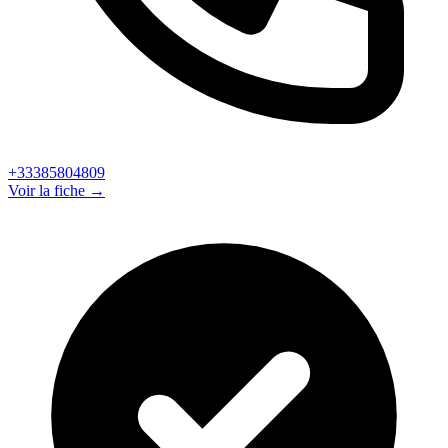
+33385804809
Voir la fiche →