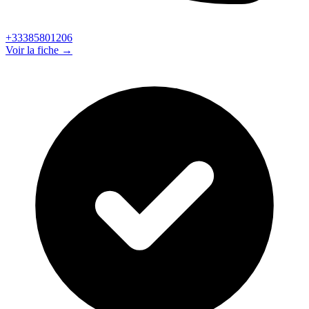
+33385801206
Voir la fiche →