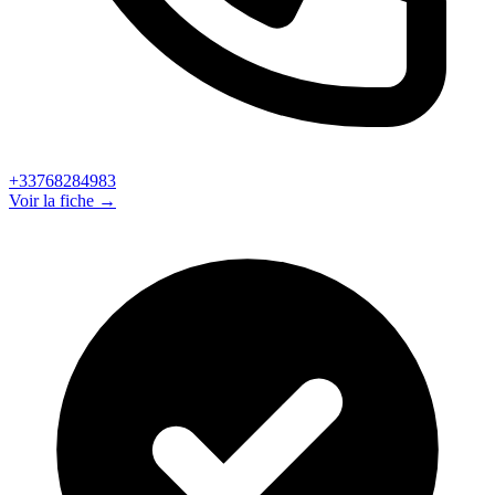
+33768284983
Voir la fiche →