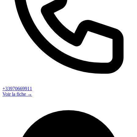
+33970669911
Voir la fiche →