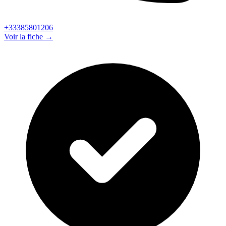
+33385801206
Voir la fiche →