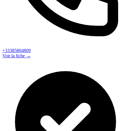
+33385804809
Voir la fiche →