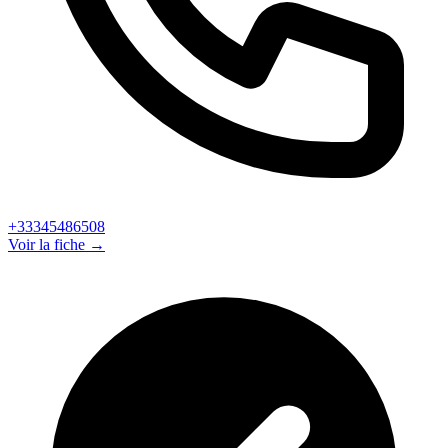
+33345486508
Voir la fiche →