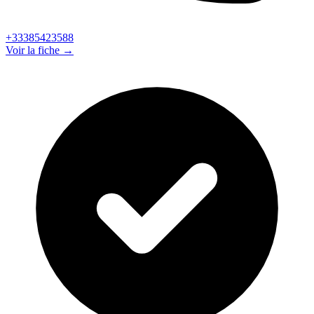
+33385423588
Voir la fiche →