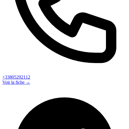
+33805292112
Voir la fiche →