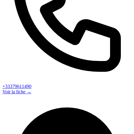
+33379611490
Voir la fiche →