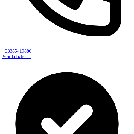
+33385419886
Voir la fiche →