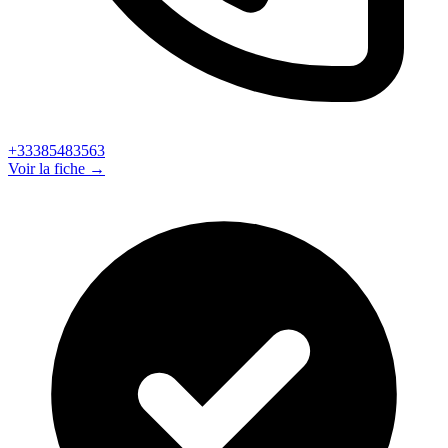
+33385483563
Voir la fiche →