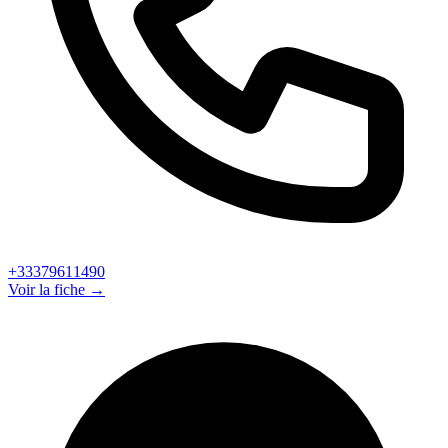
+33379611490
Voir la fiche →