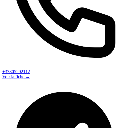
+33805292112
Voir la fiche →