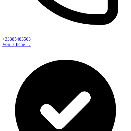
+33385483563
Voir la fiche →