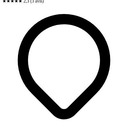
★★
★
★
★
2,3
(3 avis)