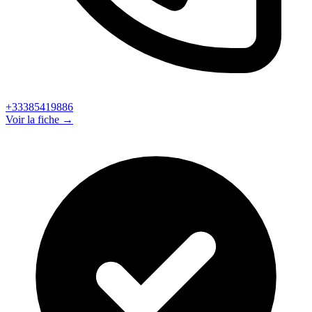
+33385419886
Voir la fiche →