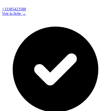
+33385423588
Voir la fiche →