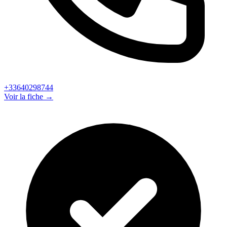
+33640298744
Voir la fiche →