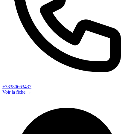
+33380663437
Voir la fiche →