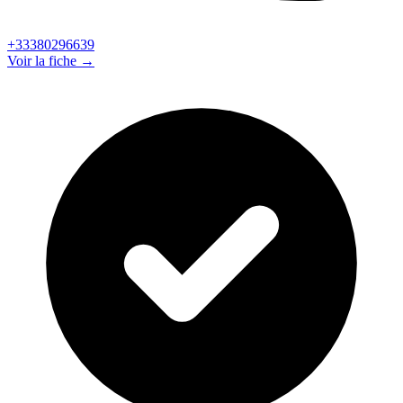
+33380296639
Voir la fiche →