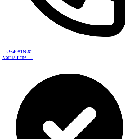
+33649816862
Voir la fiche →