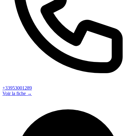
+33953001289
Voir la fiche →