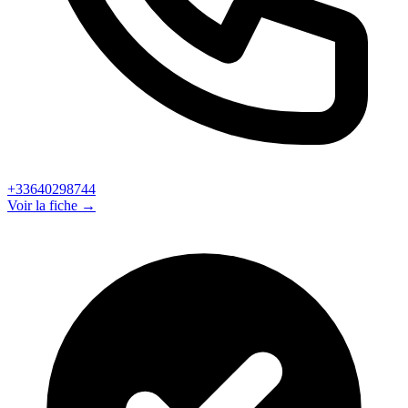
+33640298744
Voir la fiche →