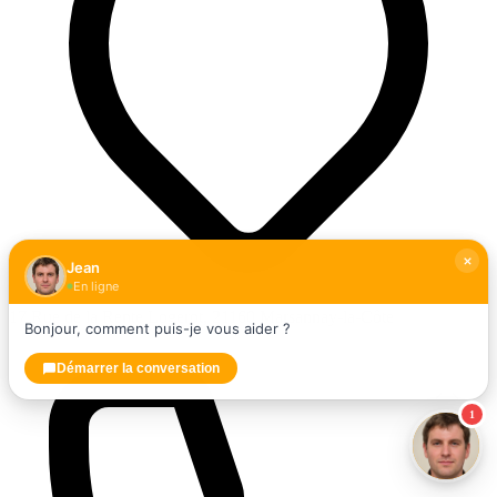
Jean
En ligne
17 Rue de la Rente Logerot, 21160 Marsannay-la-Côte
Bonjour, comment puis-je vous aider ?
Démarrer la conversation
1