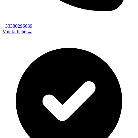
+33380296639
Voir la fiche →