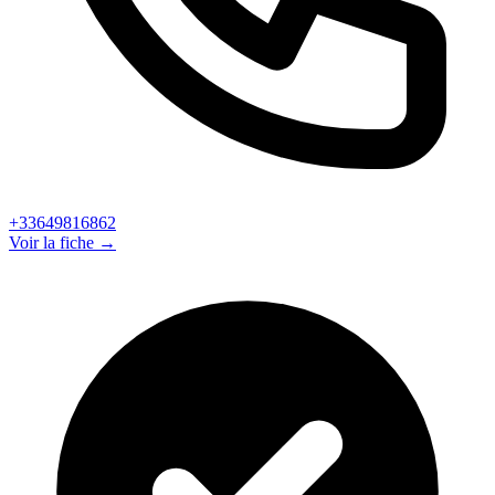
+33649816862
Voir la fiche →