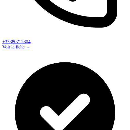
+33380712804
Voir la fiche →