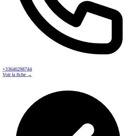
+33640298744
Voir la fiche →