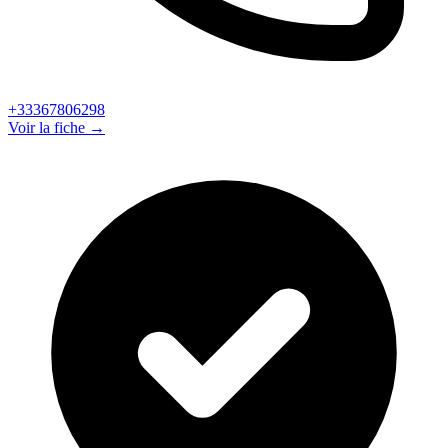
+33367806298
Voir la fiche →