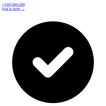
+33953001289
Voir la fiche →