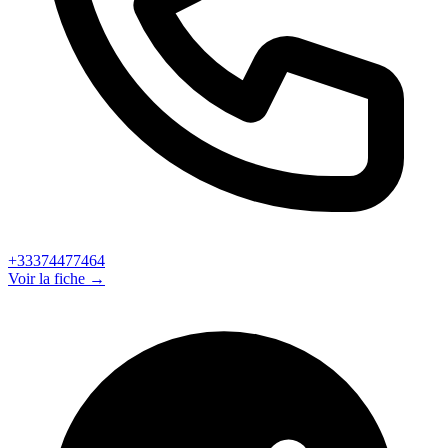
+33374477464
Voir la fiche →