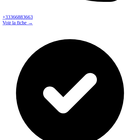
+33366883663
Voir la fiche →