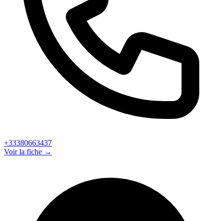
+33380663437
Voir la fiche →