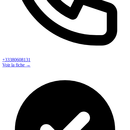
+33380608131
Voir la fiche →