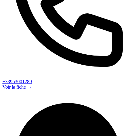
+33953001289
Voir la fiche →