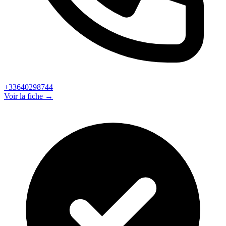
+33640298744
Voir la fiche →