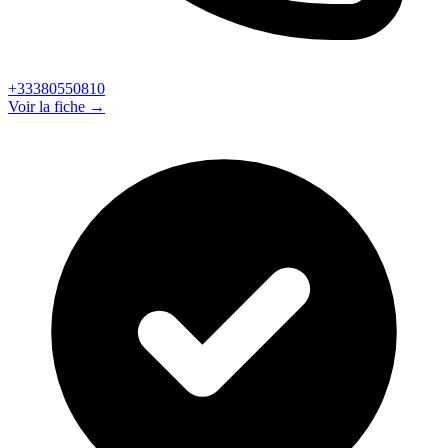
+33380550810
Voir la fiche →