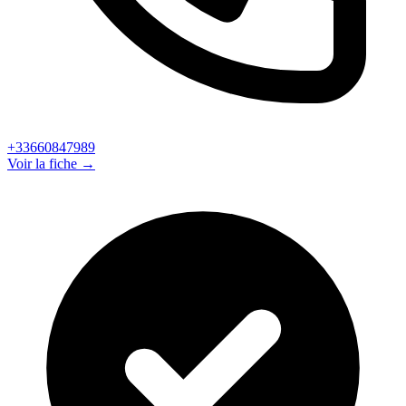
+33660847989
Voir la fiche →