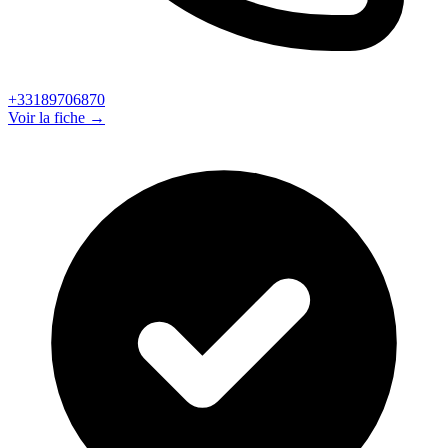
+33189706870
Voir la fiche →