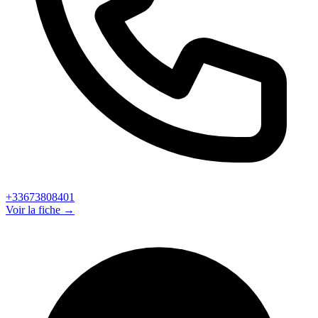
+33673808401
Voir la fiche →