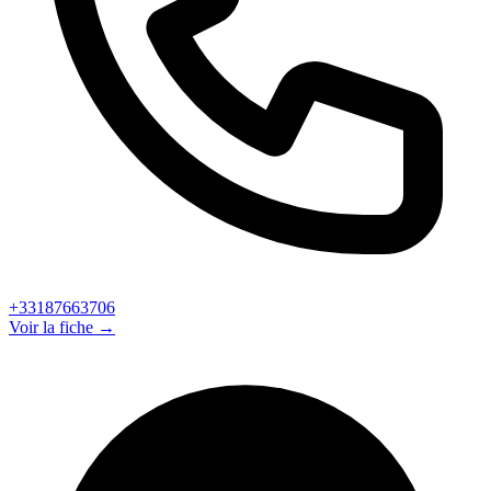
+33187663706
Voir la fiche →