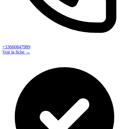
+33660847989
Voir la fiche →