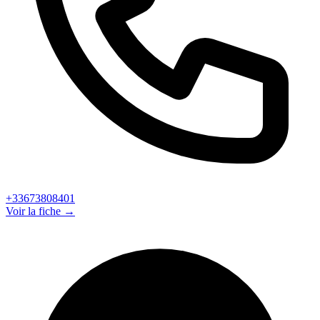
+33673808401
Voir la fiche →