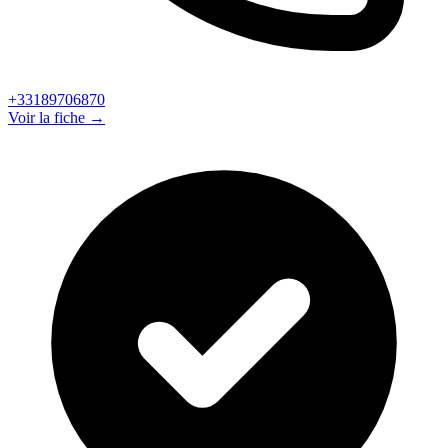
+33189706870
Voir la fiche →