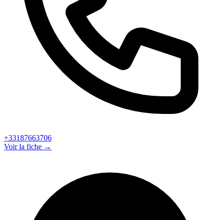
+33187663706
Voir la fiche →