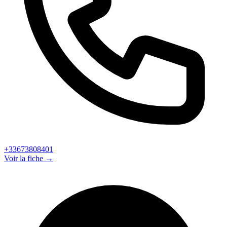
+33673808401
Voir la fiche →