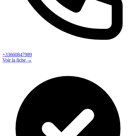
+33660847989
Voir la fiche →