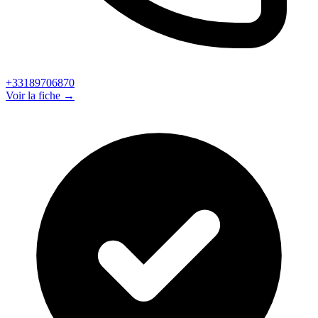
+33189706870
Voir la fiche →